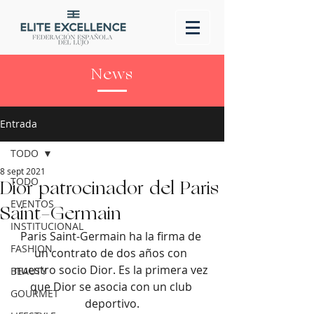
News
Entrada
TODO
8 sept 2021
TODO
Dior patrocinador del Paris
EVENTOS
Saint-Germain
INSTITUCIONAL
Paris Saint-Germain ha la firma de 
FASHION
un contrato de dos años con 
nuestro socio Dior. Es la primera vez 
BEAUTY
que Dior se asocia con un club 
GOURMET
deportivo.