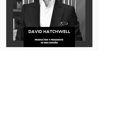
Mallorca acogió el pasado 14 de
Noviembre el Primer Congreso por la
Excelencia Turística, en el que, a lo largo
de una jornada se dieron cita grandes
firmas y personalidades de primer nivel
turístico.
La cita volvió a estar organizada por
Sabadell-Urquijo banca privada, Elite
Excellence - Federación Española de Lujo,
Sabadell Asset Management a company
of Amundi y E motion sports.