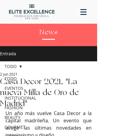
News
Entrada
TODO
2 jun 2021
TODO
Casa Decor 2021, "La
EVENTOS
nueva Milla de Oro de
INSTITUCIONAL
Madrid"
FASHION
Un año más vuelve Casa Decor a la 
BEAUTY
capital madrileña. Un evento que 
GOURMET
acoge las últimas novedades en 
interiorismo y diseño. 